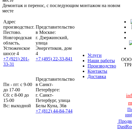
Демонтаж и перенос, с последующим монтажом на новом
месте
Адрес
производства:
г.
Представительство
Пестово.
в Москве:
Новгородская
г. Дзержинский,
область,
улица
Устюженское
Энергетиков, дом
шоссе 4
4
Услуги
+7 (921) 201-
+7 (495) 22-33-841
ООО
Наши работы
33-31
ТР
Производство
Контакты
Доставка
Представительство
Пн - пт: с 9-00
в Санкт-
до 17-00
Петербурге:
Сб: с 8-00 до
г. Санкт-
in
15-00
Петербург, улица
m
Вс: выходной
Белы Куна, 36в
По
+7 (812) 44-84-744
ин
Продв
DastRo