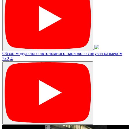
Обзор модульного автономного паркового санузла размером
5х2,4