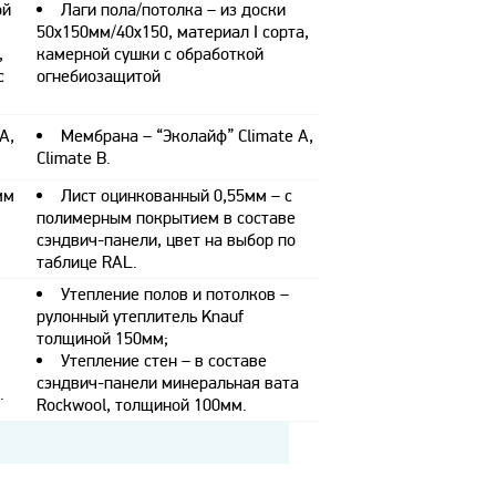
ой
Лаги пола/потолка – из доски
50х150мм/40х150, материал I сорта,
,
камерной сушки с обработкой
с
огнебиозащитой
A,
Мембрана – “Эколайф” Climate A,
Climate B.
мм
Лист оцинкованный 0,55мм – с
полимерным покрытием в составе
сэндвич-панели, цвет на выбор по
таблице RAL.
Утепление полов и потолков –
рулонный утеплитель Knauf
толщиной 150мм;
Утепление стен – в составе
сэндвич-панели минеральная вата
.
Rockwool, толщиной 100мм.