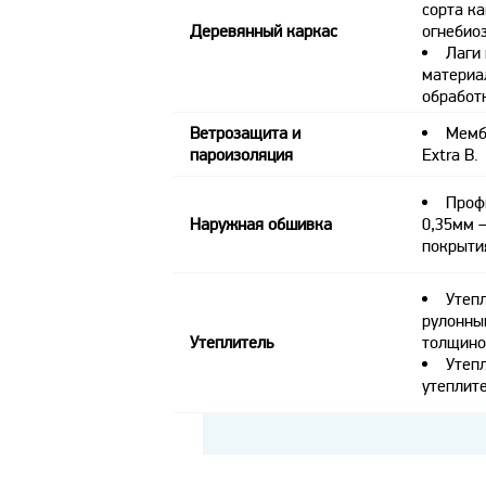
сорта к
Деревянный каркас
огнебио
Лаги 
материал
обработ
Ветрозащита и
Мембр
пароизоляция
Extra B.
Проф
Наружная обшивка
0,35мм –
покрыти
Утепл
рулонны
Утеплитель
толщино
Утеп
утеплит