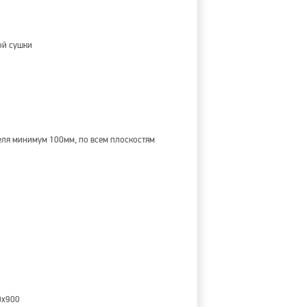
ой сушки
теля минимум 100мм, по всем плоскостям
0х900