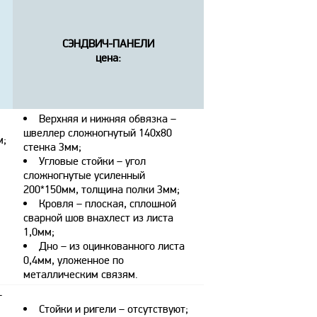
СЭНДВИЧ-ПАНЕЛИ
цена:
Верхняя и нижняя обвязка –
швеллер сложногнутый 140х80
м;
стенка 3мм;
Угловые стойки – угол
сложногнутые усиленный
200*150мм, толщина полки 3мм;
Кровля – плоская, сплошной
сварной шов внахлест из листа
1,0мм;
Дно – из оцинкованного листа
0,4мм, уложенное по
металлическим связям.
–
Стойки и ригели – отсутствуют;