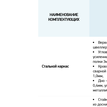
НАИМЕНОВАНИЕ
КОМПЛЕКТУЮЩИХ
Верх
швеллер
Углов
усиленн
полки 3
Стальной каркас
Кров
сварной 
1,0мм;
Дно –
0,4мм, 
металли
Стойк
из доски