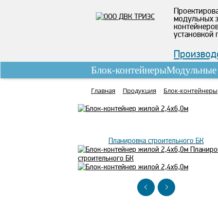
Проектирова
модульных з
контейнеров
установкой 
Производс
Блок-контейнеры
Модульные 
Главная
Продукция
Блок-контейнеры
Планировка строительного БК