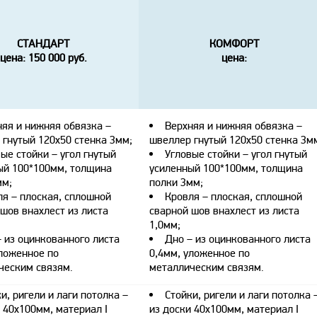
СТАНДАРТ
КОМФОРТ
цена: 150 000 руб.
цена:
няя и нижняя обвязка –
Верхняя и нижняя обвязка –
 гнутый 120х50 стенка 3мм;
швеллер гнутый 120х50 стенка 3м
ые стойки – угол гнутый
Угловые стойки – угол гнутый
ый 100*100мм, толщина
усиленный 100*100мм, толщина
мм;
полки 3мм;
ля – плоская, сплошной
Кровля – плоская, сплошной
шов внахлест из листа
сварной шов внахлест из листа
1,0мм;
 из оцинкованного листа
Дно – из оцинкованного листа
уложенное по
0,4мм, уложенное по
ческим связям.
металлическим связям.
и, ригели и лаги потолка –
Стойки, ригели и лаги потолка 
 40х100мм, материал I
из доски 40х100мм, материал I