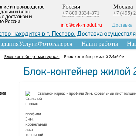
Россия
Москва
ние и производство
даний и блок
+7 800 3334-871
+7 (495) 
 с доставкой и
бесплатно со всех телефонов
по России
info@dvk-modul.ru
Доставка
тво находится в г. Пестово.
Доставка осуществляе
здания
Услуги
Фотогалерея
Наши работы
На
Блок-контейнер - мастерская
Блок-контейнер жилой 2,4х6,0м
Блок-контейнер жилой 
Стальной каркас - профили 3мм, кровельный лист толщи