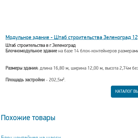
Модульное здание - Штаб строительства Зеленоград 12
Штаб строительства в г.Зеленоград
Блочномодульное здание
на базе 14 блок-контейнеров размерами 5
Размеры здания:
длина 16,80 м, ширина 12,00 м, высота 2,74м бе
Площадь застройки
- 202,5м².
Полезная площадь здания
- 198,6м².
КАТАЛОГ В
Адрес строительства
- г. Зеленоград.
Дата строительства
- сентябрь 2022г.
Похожие товары
Блок контейнер на шасси