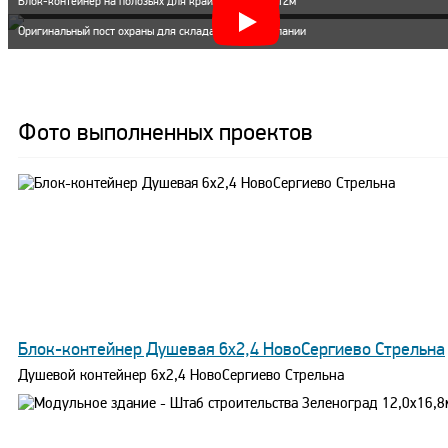
Блок-контейнер на полозьях для крайнего севера 12м
Оригинальный пост охраны для склада мясной компании
Фото выполненных проектов
Блок-контейнер Душевая 6х2,4 НовоСергиево Стрельна
Душевой контейнер 6х2,4 НовоСергиево Стрельна