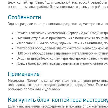
Блок-контейнер "Север" для слесарной мастерской разработа
выполнять мелкие работы. Эти мастерские созданы для работы 
Особенности
Здание разделено на три комнаты: раздевалка, мастерская и к
Размеры слесарной мастерской «Сервер» 2,4х9,0х2,7 метр
Внешняя отделка из профлиста С-8 с полимерным покрыти
Утепление 150мм по всему зданию. Стены из минплита, п
Мастерская оборудована электричеством, необходимой м
ПВХ окна оборудованы защитными металлическими ставн
Входная дверь блок-контейнера мастерской «Север» утепл
Крыша блок-контейнера изготовлена из малоуклонной ок
Применение
Мастерская "Север" предназначена для выполнения ремонтных
площадках, которые находятся далеко от города Ухта. Если ме
особенно полезными и удобными.
Как купить блок-контейнера мастерску
Если у вас возникла необходимость в покупке блок-контейнера