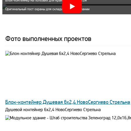
Блок-контейнер на полозьях для крайнего севера 12м
Оригинальный пост охраны для склада мясной компании
Фото выполненных проектов
Блок-контейнер Душевая 6х2,4 НовоСергиево Стрельна
Душевой контейнер 6х2,4 НовоСергиево Стрельна