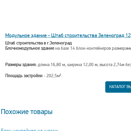
Модульное здание - Штаб строительства Зеленоград 12
Штаб строительства в г.Зеленоград
Блочномодульное здание
на базе 14 блок-контейнеров размерами 5
Размеры здания:
длина 16,80 м, ширина 12,00 м, высота 2,74м бе
Площадь застройки
- 202,5м².
Полезная площадь здания
- 198,6м².
КАТАЛОГ В
Адрес строительства
- г. Зеленоград.
Дата строительства
- сентябрь 2022г.
Похожие товары
Блок контейнер на шасси