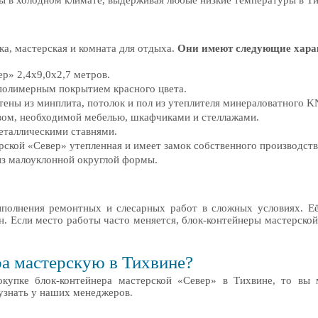
ты в холодном климате, выдерживая любые низкие температуры в Ти
ка, мастерская и комната для отдыха.
Они имеют следующие хара
р» 2,4х9,0х2,7 метров.
 полимерным покрытием красного цвета.
тены из минплита, потолок и пол из утеплителя минераловатного 
вом, необходимой мебелью, шкафчиками и стеллажами.
таллическими ставнями.
рской «Север» утепленная и имеет замок собственного производств
из малоуклонной округлой формы.
ыполнения ремонтных и слесарных работ в сложных условиях. Е
н. Если место работы часто меняется, блок-контейнеры мастерско
ра мастерскую в Тихвине?
окупке блок-контейнера мастерской «Север» в Тихвине, то вы 
узнать у наших менеджеров.