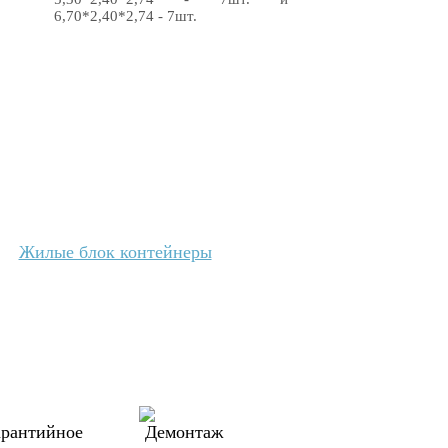
6,70*2,40*2,74 - 7шт.
Размеры здания:
длина 16,80 м,
ширина 12,00 м, высота 2,74м без
учета общей кровли;
Площадь застройки
- 202,5м².
Полезная площадь здания
-
198,6м².
Адрес строительства
- г.
Зеленоград.
Жилые блок контейнеры
Дата строительства
- сентябрь
2022г.