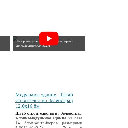
Обзор модульного автономного паркового
санузла размером 5х2,4
Модульное здание - Штаб
строительства Зеленоград
12,0х16,8м
Штаб строительства в г.Зеленоград
Блочномодульное здание
на базе
14 блок-контейнеров размерами
5,30*2,40*2,74 - 7шт. и