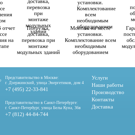
 отчет
Погрузка,
Монтаж на месте
Гар
ссе
доставка,
установки.
пост
ния на
перевозка при
Комплектование всем
об
тапе
монтаже
необходимым
моду
модульных зданий
оборудованием
Услуги
Представительство в Москве:
е
г. Дзержинский, улица Энергетиков, дом 4
Наши работы
+7 (495) 22-33-841
Производство
Контакты
Представительство в Санкт-Петербурге:
Доставка
г. Санкт-Петербург, улица Белы Куна, 36в
+7 (812) 44-84-744