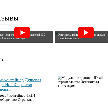
ОТЗЫВЫ
аж кровельных сэндвич панелей 10,3
Оригинальный пост охраны для склада
ой на наш новый цех
мясной компании
в
ок-контейнер Душевая
2,4 НовоСергиево
рельна
евой контейнер 6х2,4
оСергиево Стрельна