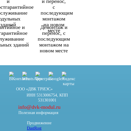
антийное и
Демонтаж и
гарантийное
перенос, с
служивание
последующим
льных зданий
монтажом на
новом месте
ООО «ДВК ТРИЭС»
ИНН 5313006754, КПП
531301001
info@dvk-modul.ru
Полезная информация
Продвижение
DastRost