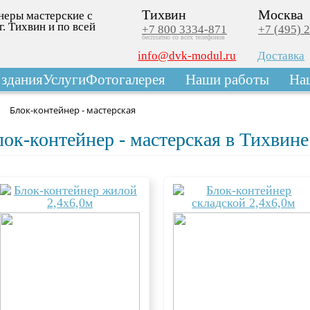
Тихвин
Москва
неры мастерские с
г. Тихвин и по всей
+7 800 3334-871
+7 (495) 
бесплатно со всех телефонов
info@dvk-modul.ru
Доставка
здания
Услуги
Фотогалерея
Наши работы
На
Блок-контейнер - мастерская
лок-контейнер - мастерская в Тихвине