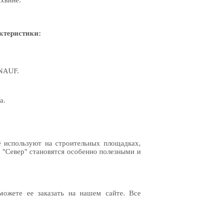
хвине.
ктеристики:
KNAUF.
а.
ё используют на строительных площадках,
й "Север" становятся особенно полезными и
можете ее заказать на нашем сайте. Все