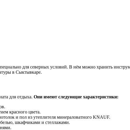
 специально для северных условий. В нём можно хранить инстру
атуры в Сыктывкаре.
мната для отдыха.
Они имеют следующие характеристики:
ов.
ием красного цвета.
потолок и пол из утеплителя минераловатного KNAUF.
ебелью, шкафчиками и стеллажами.
нями.