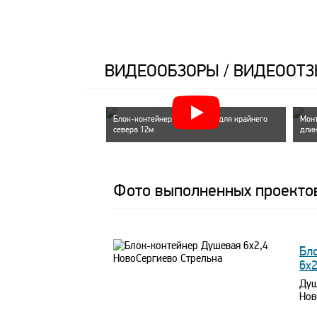
ВИДЕООБЗОРЫ / ВИДЕООТ
Блок-контейнер на полозьях для крайнего
Монт
севера 12м
длин
Фото выполненных проекто
Бл
6х
Душ
Нов