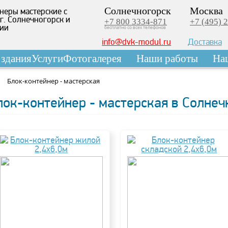
Солнечногорск
Москва
неры мастерские с
 г. Солнечногорск и
+7 800 3334-871
+7 (495) 
сии
бесплатно со всех телефонов
info@dvk-modul.ru
Доставка
здания
Услуги
Фотогалерея
Наши работы
На
Блок-контейнер - мастерская
лок-контейнер - мастерская в Солнеч