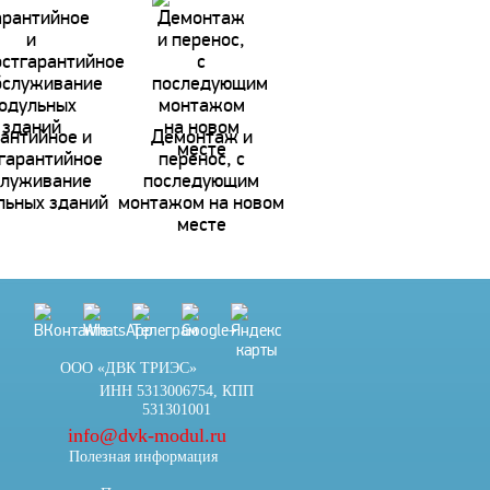
антийное и
Демонтаж и
гарантийное
перенос, с
служивание
последующим
льных зданий
монтажом на новом
месте
ООО «ДВК ТРИЭС»
ИНН 5313006754, КПП
531301001
info@dvk-modul.ru
Полезная информация