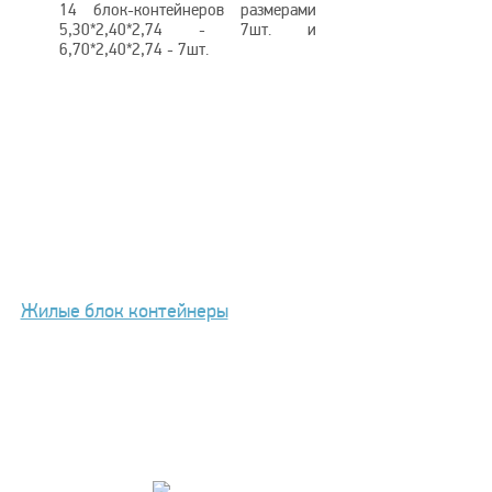
14 блок-контейнеров размерами
5,30*2,40*2,74 - 7шт. и
6,70*2,40*2,74 - 7шт.
Размеры здания:
длина 16,80 м,
ширина 12,00 м, высота 2,74м без
учета общей кровли;
Площадь застройки
- 202,5м².
Полезная площадь здания
-
198,6м².
Адрес строительства
- г.
Жилые блок контейнеры
Зеленоград.
Дата строительства
- сентябрь
2022г.