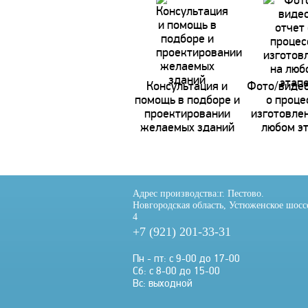
Консультация и
Фото/видео
помощь в подборе и
о проце
проектировании
изготовле
желаемых зданий
любом э
Адрес производства:
г. Пестово.
Новгородская область, Устюженское шосс
4
+7 (921) 201-33-31
Пн - пт: с 9-00 до 17-00
Сб: с 8-00 до 15-00
Вс: выходной