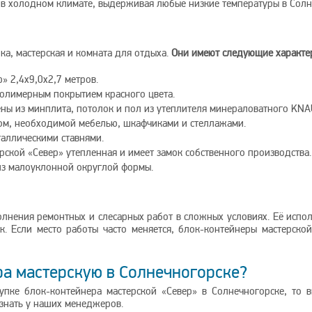
ы в холодном климате, выдерживая любые низкие температуры в Солн
ка, мастерская и комната для отдыха.
Они имеют следующие характе
» 2,4х9,0х2,7 метров.
полимерным покрытием красного цвета.
ены из минплита, потолок и пол из утеплителя минераловатного KNA
вом, необходимой мебелью, шкафчиками и стеллажами.
аллическими ставнями.
ской «Север» утепленная и имеет замок собственного производства.
из малоуклонной округлой формы.
олнения ремонтных и слесарных работ в сложных условиях. Её испо
к. Если место работы часто меняется, блок-контейнеры мастерской
ра мастерскую в Солнечногорске?
упке блок-контейнера мастерской «Север» в Солнечногорске, то в
знать у наших менеджеров.