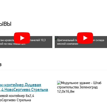
ЗЫВЫ
аж кровельных сэндвич панелей 10,3
Оригинальный пост охраны для склада
ой на наш новый цех
мясной компании
в
ок-контейнер Душевая
2,4 НовоСергиево Стрельна
евой контейнер 6х2,4
оСергиево Стрельна