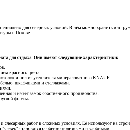
 специально для северных условий. В нём можно хранить инстру
атуры в Пскове.
мната для отдыха.
Они имеют следующие характеристики:
ов.
ием красного цвета.
потолок и пол из утеплителя минераловатного KNAUF.
ебелью, шкафчиками и стеллажами.
нями.
енная и имеет замок собственного производства.
руглой формы.
 слесарных работ в сложных условиях. Её используют на строит
ой "Север" становятся особенно полезными и удобными.