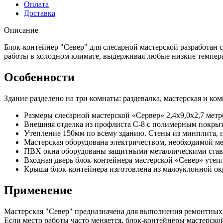
Оплата
Доставка
Описание
Блок-контейнер "Север" для слесарной мастерской разработан
работы в холодном климате, выдерживая любые низкие темпер
Особенности
Здание разделено на три комнаты: раздевалка, мастерская и ко
Размеры слесарной мастерской «Сервер» 2,4х9,0х2,7 метр
Внешняя отделка из профлиста С-8 с полимерным покрыт
Утепление 150мм по всему зданию. Стены из минплита, 
Мастерская оборудована электричеством, необходимой м
ПВХ окна оборудованы защитными металлическими став
Входная дверь блок-контейнера мастерской «Север» утепл
Крыша блок-контейнера изготовлена из малоуклонной ок
Применение
Мастерская "Север" предназначена для выполнения ремонтных и
Если место работы часто меняется, блок-контейнеры мастерск