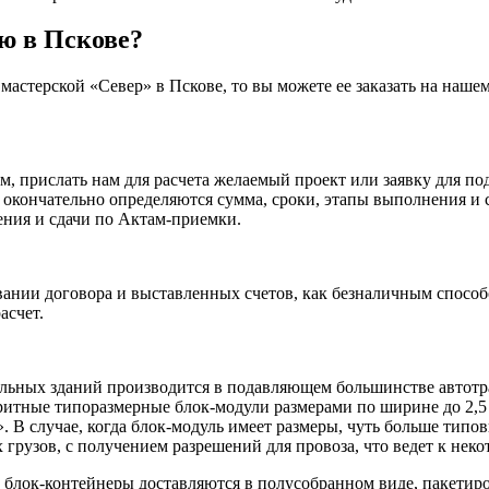
ю в Пскове?
 мастерской «Север» в Пскове, то вы можете ее заказать на наш
, прислать нам для расчета желаемый проект или заявку для под
кончательно определяются сумма, сроки, этапы выполнения и сд
ения и сдачи по Актам-приемки.
нии договора и выставленных счетов, как безналичным способо
асчет.
льных зданий производится в подавляющем большинстве автотра
итные типоразмерные блок-модули размерами по ширине до 2,5 
В случае, когда блок-модуль имеет размеры, чуть больше типовых,
х грузов, с получением разрешений для провоза, что ведет к не
е блок-контейнеры доставляются в полусобранном виде, пакетир