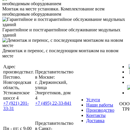
Монтаж на месте установки. Комплектование всем
необходимым оборудованием
Гарантийное и постгарантийное обслуживание модульных
зданий
Демонтаж и перенос, с последующим монтажом на новом
месте
Адрес
производства:
г.
Представительство
Пестово.
в Москве:
Новгородская
г. Дзержинский,
область,
улица
Устюженское
Энергетиков, дом
шоссе 4
4
Услуги
+7 (921) 201-
+7 (495) 22-33-841
ООО
Наши работы
33-31
ТР
Производство
Контакты
Доставка
Представительство
Пн - пт: с 9-00
в Санкт-