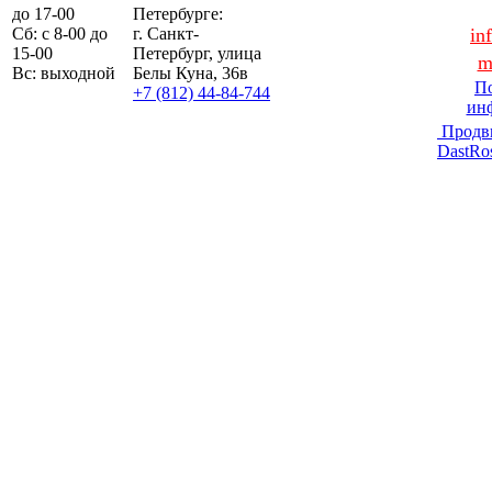
до 17-00
Петербурге:
Сб: с 8-00 до
г. Санкт-
in
15-00
Петербург, улица
m
Вс: выходной
Белы Куна, 36в
По
+7 (812) 44-84-744
ин
Продв
DastRo