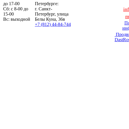
до 17-00
Петербурге:
Сб: с 8-00 до
г. Санкт-
in
15-00
Петербург, улица
m
Вс: выходной
Белы Куна, 36в
По
+7 (812) 44-84-744
ин
Продв
DastRo