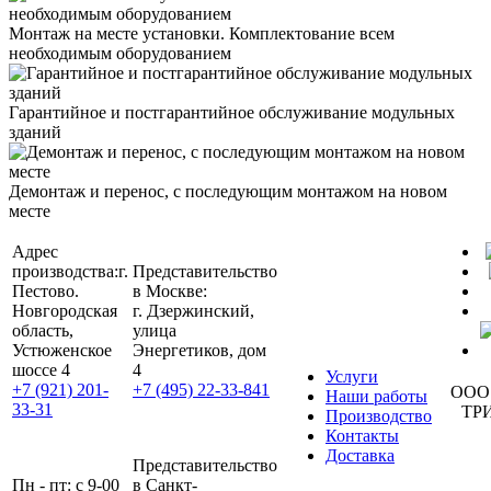
Монтаж на месте установки. Комплектование всем
необходимым оборудованием
Гарантийное и постгарантийное обслуживание модульных
зданий
Демонтаж и перенос, с последующим монтажом на новом
месте
Адрес
производства:
г.
Представительство
Пестово.
в Москве:
Новгородская
г. Дзержинский,
область,
улица
Устюженское
Энергетиков, дом
шоссе 4
4
Услуги
+7 (921) 201-
+7 (495) 22-33-841
ООО
Наши работы
33-31
ТР
Производство
Контакты
Доставка
Представительство
Пн - пт: с 9-00
в Санкт-