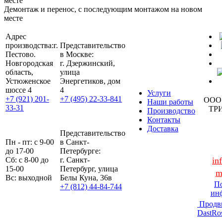
Демонтаж и перенос, с последующим монтажом на новом
месте
Адрес
производства:
г.
Представительство
Пестово.
в Москве:
Новгородская
г. Дзержинский,
область,
улица
Устюженское
Энергетиков, дом
шоссе 4
4
Услуги
+7 (921) 201-
+7 (495) 22-33-841
ООО
Наши работы
33-31
ТР
Производство
Контакты
Доставка
Представительство
Пн - пт: с 9-00
в Санкт-
до 17-00
Петербурге:
Сб: с 8-00 до
г. Санкт-
in
15-00
Петербург, улица
m
Вс: выходной
Белы Куна, 36в
По
+7 (812) 44-84-744
ин
Продв
DastRo