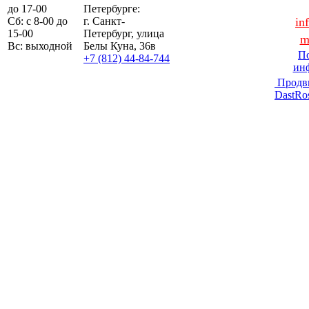
до 17-00
Петербурге:
Сб: с 8-00 до
г. Санкт-
in
15-00
Петербург, улица
m
Вс: выходной
Белы Куна, 36в
По
+7 (812) 44-84-744
ин
Продв
DastRo