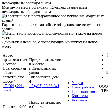
Монтаж на месте установки. Комплектование всем
необходимым оборудованием
Гарантийное и постгарантийное обслуживание модульных
зданий
Демонтаж и перенос, с последующим монтажом на новом
месте
Адрес
производства:
г.
Представительство
Пестово.
в Москве:
Новгородская
г. Дзержинский,
область,
улица
Устюженское
Энергетиков, дом
шоссе 4
4
Услуги
+7 (921) 201-
+7 (495) 22-33-841
ООО
Наши работы
33-31
ТР
Производство
Контакты
Доставка
Представительство
Пн - пт: с 9-00
в Санкт-