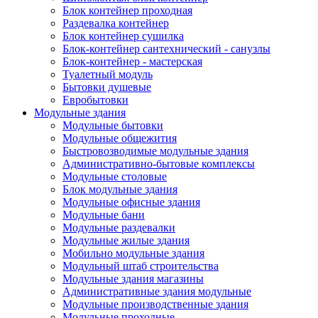
Блок контейнер проходная
Раздевалка контейнер
Блок контейнер сушилка
Блок-контейнер сантехнический - санузлы
Блок-контейнер - мастерская
Туалетный модуль
Бытовки душевые
Евробытовки
Модульные здания
Модульные бытовки
Модульные общежития
Быстровозводимые модульные здания
Административно-бытовые комплексы
Модульные столовые
Блок модульные здания
Модульные офисные здания
Модульные бани
Модульные раздевалки
Модульные жилые здания
Мобильно модульные здания
Модульный штаб строительства
Модульные здания магазины
Административные здания модульные
Модульные производственные здания
Модульные проходные