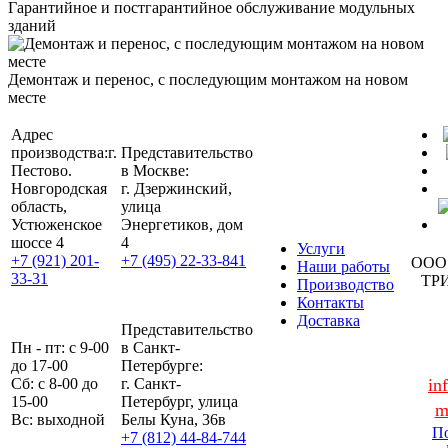
Гарантийное и постгарантийное обслуживание модульных
зданий
Демонтаж и перенос, с последующим монтажом на новом
месте
Адрес
производства:
г.
Представительство
Пестово.
в Москве:
Новгородская
г. Дзержинский,
область,
улица
Устюженское
Энергетиков, дом
шоссе 4
4
Услуги
+7 (921) 201-
+7 (495) 22-33-841
ООО
Наши работы
33-31
ТР
Производство
Контакты
Доставка
Представительство
Пн - пт: с 9-00
в Санкт-
до 17-00
Петербурге:
Сб: с 8-00 до
г. Санкт-
in
15-00
Петербург, улица
m
Вс: выходной
Белы Куна, 36в
По
+7 (812) 44-84-744