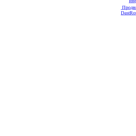
ин
Продв
DastRo