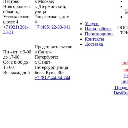
Пестово.
в Москве:
Новгородская
г. Дзержинский,
область,
улица
Устюженское
Энергетиков, дом
шоссе 4
4
Услуги
+7 (921) 201-
+7 (495) 22-33-841
ООО
Наши работы
33-31
ТР
Производство
Контакты
Доставка
Представительство
Пн - пт: с 9-00
в Санкт-
до 17-00
Петербурге:
Сб: с 8-00 до
г. Санкт-
in
15-00
Петербург, улица
m
Вс: выходной
Белы Куна, 36в
По
+7 (812) 44-84-744
ин
Продв
DastRo