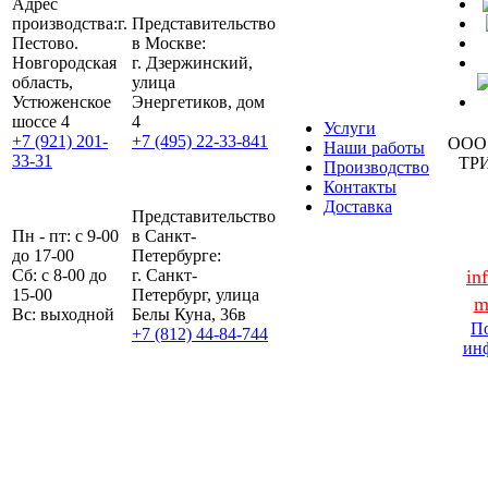
Адрес
производства:
г.
Представительство
Пестово.
в Москве:
Новгородская
г. Дзержинский,
область,
улица
Устюженское
Энергетиков, дом
шоссе 4
4
Услуги
+7 (921) 201-
+7 (495) 22-33-841
ООО
Наши работы
33-31
ТР
Производство
Контакты
Доставка
Представительство
Пн - пт: с 9-00
в Санкт-
до 17-00
Петербурге:
Сб: с 8-00 до
г. Санкт-
in
15-00
Петербург, улица
m
Вс: выходной
Белы Куна, 36в
По
+7 (812) 44-84-744
ин