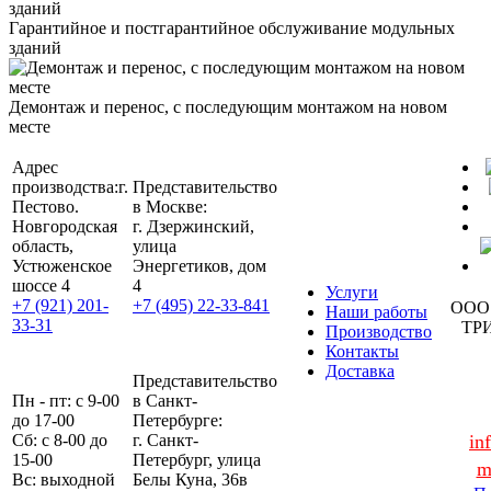
Гарантийное и постгарантийное обслуживание модульных
зданий
Демонтаж и перенос, с последующим монтажом на новом
месте
Адрес
производства:
г.
Представительство
Пестово.
в Москве:
Новгородская
г. Дзержинский,
область,
улица
Устюженское
Энергетиков, дом
шоссе 4
4
Услуги
+7 (921) 201-
+7 (495) 22-33-841
ООО
Наши работы
33-31
ТР
Производство
Контакты
Доставка
Представительство
Пн - пт: с 9-00
в Санкт-
до 17-00
Петербурге:
Сб: с 8-00 до
г. Санкт-
in
15-00
Петербург, улица
m
Вс: выходной
Белы Куна, 36в