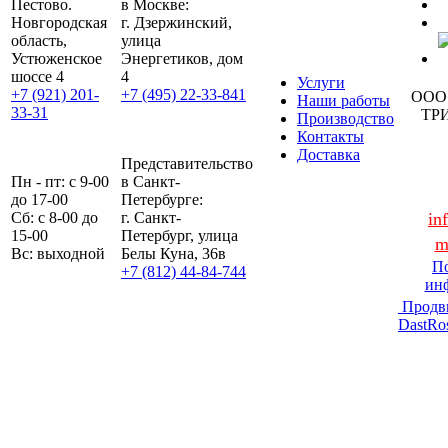
Пестово.
в Москве:
Новгородская
г. Дзержинский,
область,
улица
Устюженское
Энергетиков, дом
шоссе 4
4
Услуги
+7 (921) 201-
+7 (495) 22-33-841
ООО
Наши работы
33-31
ТР
Производство
Контакты
Доставка
Представительство
Пн - пт: с 9-00
в Санкт-
до 17-00
Петербурге:
Сб: с 8-00 до
г. Санкт-
in
15-00
Петербург, улица
m
Вс: выходной
Белы Куна, 36в
По
+7 (812) 44-84-744
ин
Продв
DastRo