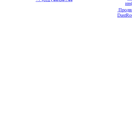
ин
Продв
DastRo