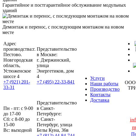
Гарантийное и постгарантийное обслуживание модульных
зданий
Демонтаж и перенос, с последующим монтажом на новом
месте
Адрес
производства:
г.
Представительство
Пестово.
в Москве:
Новгородская
г. Дзержинский,
область,
улица
Устюженское
Энергетиков, дом
шоссе 4
4
Услуги
+7 (921) 201-
+7 (495) 22-33-841
ООО
Наши работы
33-31
ТР
Производство
Контакты
Доставка
Представительство
Пн - пт: с 9-00
в Санкт-
до 17-00
Петербурге:
Сб: с 8-00 до
г. Санкт-
in
15-00
Петербург, улица
m
Вс: выходной
Белы Куна, 36в
По
+7 (812) 44-84-744