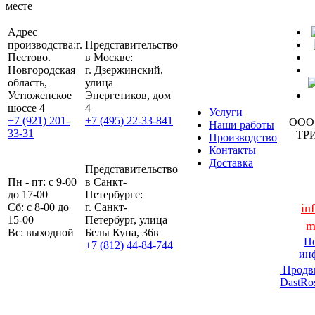
месте
Адрес
производства:
г.
Представительство
Пестово.
в Москве:
Новгородская
г. Дзержинский,
область,
улица
Устюженское
Энергетиков, дом
шоссе 4
4
Услуги
+7 (921) 201-
+7 (495) 22-33-841
ООО
Наши работы
33-31
ТР
Производство
Контакты
Доставка
Представительство
Пн - пт: с 9-00
в Санкт-
до 17-00
Петербурге:
Сб: с 8-00 до
г. Санкт-
in
15-00
Петербург, улица
m
Вс: выходной
Белы Куна, 36в
По
+7 (812) 44-84-744
ин
Продв
DastRo