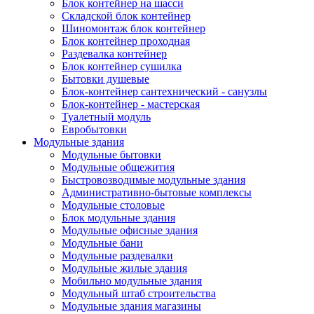
Блок контейнер на шасси
Складской блок контейнер
Шиномонтаж блок контейнер
Блок контейнер проходная
Раздевалка контейнер
Блок контейнер сушилка
Бытовки душевые
Блок-контейнер сантехнический - санузлы
Блок-контейнер - мастерская
Туалетный модуль
Евробытовки
Модульные здания
Модульные бытовки
Модульные общежития
Быстровозводимые модульные здания
Административно-бытовые комплексы
Модульные столовые
Блок модульные здания
Модульные офисные здания
Модульные бани
Модульные раздевалки
Модульные жилые здания
Мобильно модульные здания
Модульный штаб строительства
Модульные здания магазины