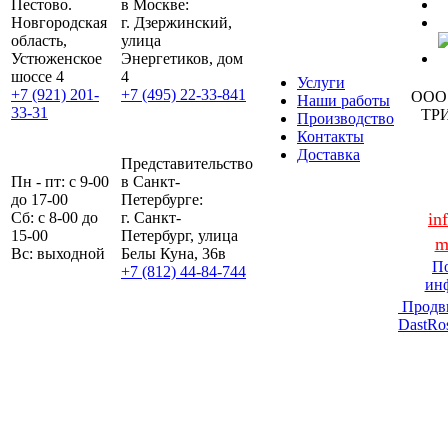
Пестово.
в Москве:
Новгородская
г. Дзержинский,
область,
улица
Устюженское
Энергетиков, дом
шоссе 4
4
Услуги
+7 (921) 201-
+7 (495) 22-33-841
ООО
Наши работы
33-31
ТР
Производство
Контакты
Доставка
Представительство
Пн - пт: с 9-00
в Санкт-
до 17-00
Петербурге:
Сб: с 8-00 до
г. Санкт-
in
15-00
Петербург, улица
m
Вс: выходной
Белы Куна, 36в
По
+7 (812) 44-84-744
ин
Продв
DastRo