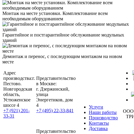
Монтаж на месте установки. Комплектование всем
необходимым оборудованием
Гарантийное и постгарантийное обслуживание модульных
зданий
Демонтаж и перенос, с последующим монтажом на новом
месте
Адрес
производства:
г.
Представительство
Пестово.
в Москве:
Новгородская
г. Дзержинский,
область,
улица
Устюженское
Энергетиков, дом
шоссе 4
4
Услуги
+7 (921) 201-
+7 (495) 22-33-841
ООО
Наши работы
33-31
ТР
Производство
Контакты
Доставка
Представительство