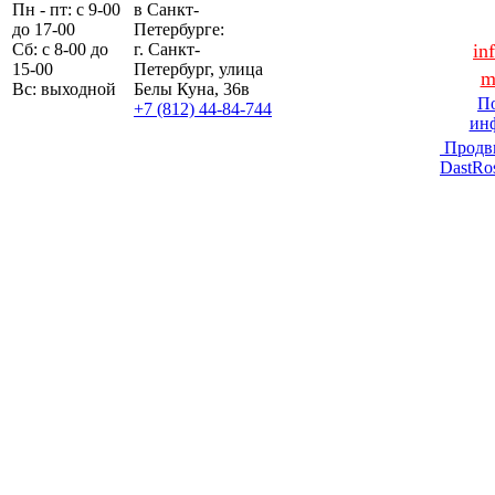
Пн - пт: с 9-00
в Санкт-
до 17-00
Петербурге:
Сб: с 8-00 до
г. Санкт-
in
15-00
Петербург, улица
m
Вс: выходной
Белы Куна, 36в
По
+7 (812) 44-84-744
ин
Продв
DastRo