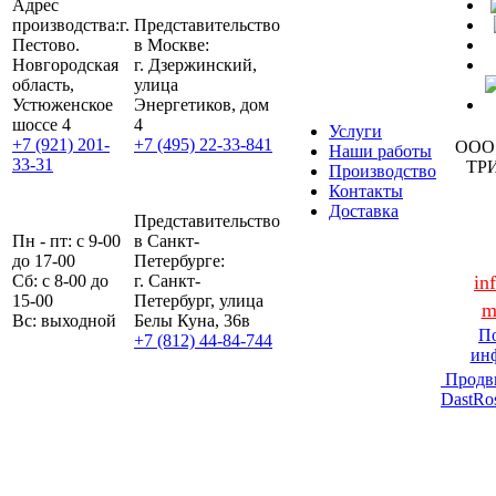
Адрес
производства:
г.
Представительство
Пестово.
в Москве:
Новгородская
г. Дзержинский,
область,
улица
Устюженское
Энергетиков, дом
шоссе 4
4
Услуги
+7 (921) 201-
+7 (495) 22-33-841
ООО
Наши работы
33-31
ТР
Производство
Контакты
Доставка
Представительство
Пн - пт: с 9-00
в Санкт-
до 17-00
Петербурге:
Сб: с 8-00 до
г. Санкт-
in
15-00
Петербург, улица
m
Вс: выходной
Белы Куна, 36в
По
+7 (812) 44-84-744
ин
Продв
DastRo