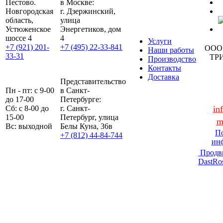
Пестово.
в Москве:
Новгородская
г. Дзержинский,
область,
улица
Устюженское
Энергетиков, дом
шоссе 4
4
Услуги
+7 (921) 201-
+7 (495) 22-33-841
ООО
Наши работы
33-31
ТР
Производство
Контакты
Доставка
Представительство
Пн - пт: с 9-00
в Санкт-
до 17-00
Петербурге:
Сб: с 8-00 до
г. Санкт-
in
15-00
Петербург, улица
m
Вс: выходной
Белы Куна, 36в
По
+7 (812) 44-84-744
ин
Продв
DastRo