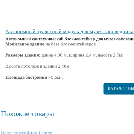
Дата строительства
- Июль 2022г.
Автономный туалетный модуль для музея-заповедника
Автономный сантехнический блок-контейнер для музея-заповед
Мобильное здание
на базе блок-контейнеров
Размеры здания:
длина 4,00 м, ширина 2,4 м, высота 2,7м;
Высота потолков в здании 2,40м
Площадь застройки
- 9,6м².
Полезная площадь здания
- 9,20м².
КАТАЛОГ В
Адрес поставки
-
Новгородская область, Боровичский район, се
Дата строительства
-
Ноябрь 2022г.
Похожие товары
Блок контейнер Север