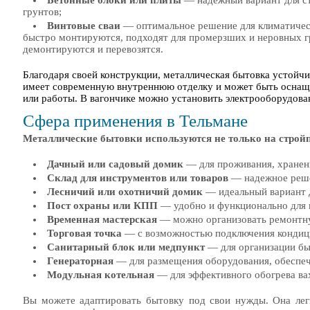
Бетонные блоки или плиты
— надежный вариант для с
грунтов;
Винтовые сваи
— оптимальное решение для климатичес
быстро монтируются, подходят для промерзших и неровных гр
демонтируются и перевозятся.
Благодаря своей конструкции, металлическая бытовка устойч
имеет современную внутреннюю отделку и может быть осна
или работы. В вагончике можно установить электрооборудован
Сфера применения в Тельмане
Металлические бытовки используются не только на стройп
Дачный или садовый домик
— для проживания, хранени
Склад для инструментов или товаров
— надежное реше
Лесничий или охотничий домик
— идеальный вариант 
Пост охраны или КПП
— удобно и функционально для 
Временная мастерская
— можно организовать ремонтну
Торговая точка
— с возможностью подключения кондицио
Санитарный блок или медпункт
— для организации бы
Генераторная
— для размещения оборудования, обеспеч
Модульная котельная
— для эффективного обогрева ва
Вы можете адаптировать бытовку под свои нужды. Она легк