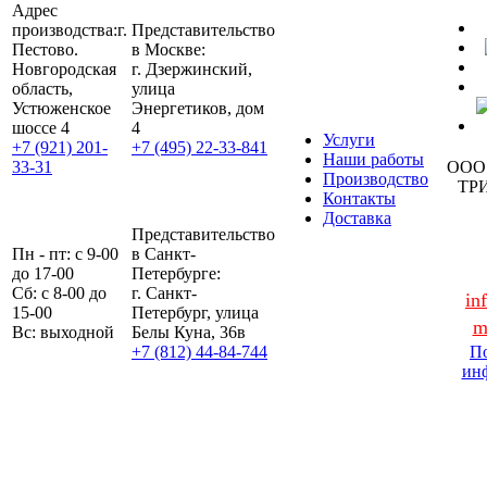
Адрес
производства:
г.
Представительство
Пестово.
в Москве:
Новгородская
г. Дзержинский,
область,
улица
Устюженское
Энергетиков, дом
шоссе 4
4
Услуги
+7 (921) 201-
+7 (495) 22-33-841
Наши работы
33-31
ООО
Производство
ТР
Контакты
Доставка
Представительство
Пн - пт: с 9-00
в Санкт-
до 17-00
Петербурге:
Сб: с 8-00 до
г. Санкт-
in
15-00
Петербург, улица
m
Вс: выходной
Белы Куна, 36в
+7 (812) 44-84-744
По
ин