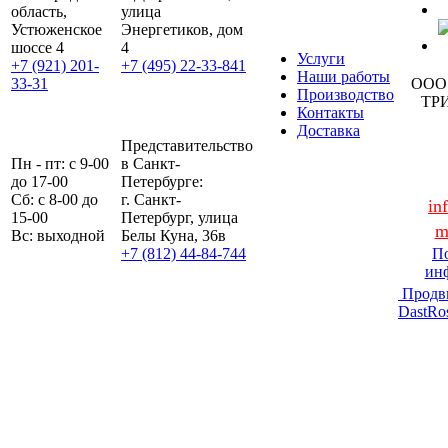
область,
улица
Устюженское
Энергетиков, дом
шоссе 4
4
Услуги
+7 (921) 201-
+7 (495) 22-33-841
Наши работы
33-31
ООО
Производство
ТР
Контакты
Доставка
Представительство
Пн - пт: с 9-00
в Санкт-
до 17-00
Петербурге:
Сб: с 8-00 до
г. Санкт-
in
15-00
Петербург, улица
m
Вс: выходной
Белы Куна, 36в
+7 (812) 44-84-744
По
ин
Продв
DastRo