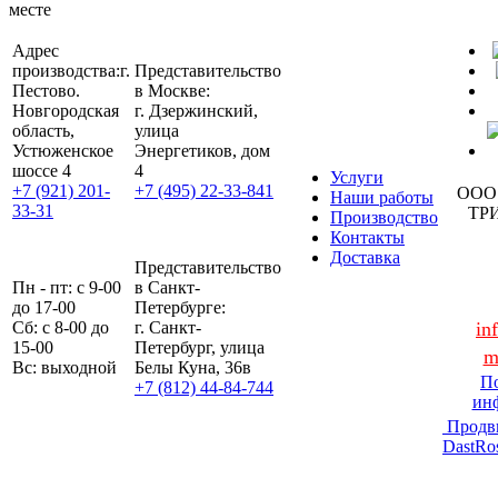
месте
Адрес
производства:
г.
Представительство
Пестово.
в Москве:
Новгородская
г. Дзержинский,
область,
улица
Устюженское
Энергетиков, дом
шоссе 4
4
Услуги
+7 (921) 201-
+7 (495) 22-33-841
ООО
Наши работы
33-31
ТР
Производство
Контакты
Доставка
Представительство
Пн - пт: с 9-00
в Санкт-
до 17-00
Петербурге:
Сб: с 8-00 до
г. Санкт-
in
15-00
Петербург, улица
m
Вс: выходной
Белы Куна, 36в
По
+7 (812) 44-84-744
ин
Продв
DastRo