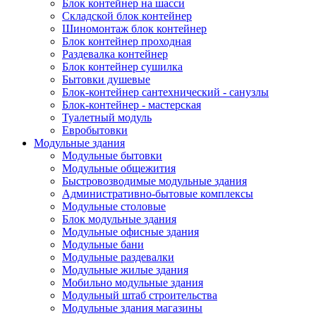
Блок контейнер на шасси
Складской блок контейнер
Шиномонтаж блок контейнер
Блок контейнер проходная
Раздевалка контейнер
Блок контейнер сушилка
Бытовки душевые
Блок-контейнер сантехнический - санузлы
Блок-контейнер - мастерская
Туалетный модуль
Евробытовки
Модульные здания
Модульные бытовки
Модульные общежития
Быстровозводимые модульные здания
Административно-бытовые комплексы
Модульные столовые
Блок модульные здания
Модульные офисные здания
Модульные бани
Модульные раздевалки
Модульные жилые здания
Мобильно модульные здания
Модульный штаб строительства
Модульные здания магазины