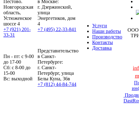
Пестово.
в Москве:
Новгородская
г. Дзержинский,
область,
улица
Устюженское
Энергетиков, дом
шоссе 4
4
Услуги
+7 (921) 201-
+7 (495) 22-33-841
ООО
Наши работы
33-31
ТР
Производство
Контакты
Доставка
Представительство
Пн - пт: с 9-00
в Санкт-
до 17-00
Петербурге:
Сб: с 8-00 до
г. Санкт-
in
15-00
Петербург, улица
m
Вс: выходной
Белы Куна, 36в
По
+7 (812) 44-84-744
ин
Продв
DastRo