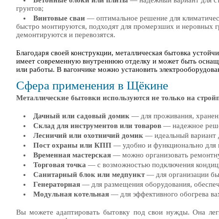
Бетонные блоки или плиты
— надежный вариант для с
грунтов;
Винтовые сваи
— оптимальное решение для климатичес
быстро монтируются, подходят для промерзших и неровных гр
демонтируются и перевозятся.
Благодаря своей конструкции, металлическая бытовка устойч
имеет современную внутреннюю отделку и может быть осна
или работы. В вагончике можно установить электрооборудован
Сфера применения в Щёкине
Металлические бытовки используются не только на стройп
Дачный или садовый домик
— для проживания, хранени
Склад для инструментов или товаров
— надежное реше
Лесничий или охотничий домик
— идеальный вариант 
Пост охраны или КПП
— удобно и функционально для 
Временная мастерская
— можно организовать ремонтну
Торговая точка
— с возможностью подключения кондицио
Санитарный блок или медпункт
— для организации бы
Генераторная
— для размещения оборудования, обеспеч
Модульная котельная
— для эффективного обогрева ва
Вы можете адаптировать бытовку под свои нужды. Она легк