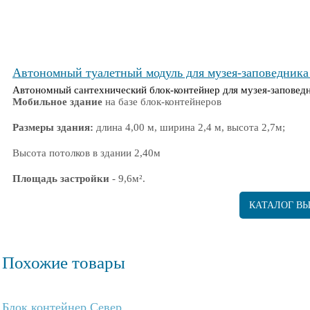
Дата строительства
- Июль 2022г.
Автономный туалетный модуль для музея-заповедника
Автономный сантехнический блок-контейнер для музея-заповед
Мобильное здание
на базе блок-контейнеров
Размеры здания:
длина 4,00 м, ширина 2,4 м, высота 2,7м;
Высота потолков в здании 2,40м
Площадь застройки
- 9,6м².
Полезная площадь здания
- 9,20м².
КАТАЛОГ В
Адрес поставки
-
Новгородская область, Боровичский район, сел
Дата строительства
-
Ноябрь 2022г.
Похожие товары
Блок контейнер Север