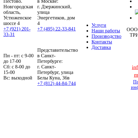
Пестово.
в Москве:
Новгородская
г. Дзержинский,
область,
улица
Устюженское
Энергетиков, дом
шоссе 4
4
Услуги
+7 (921) 201-
+7 (495) 22-33-841
ООО
Наши работы
33-31
ТР
Производство
Контакты
Доставка
Представительство
Пн - пт: с 9-00
в Санкт-
до 17-00
Петербурге:
Сб: с 8-00 до
г. Санкт-
in
15-00
Петербург, улица
m
Вс: выходной
Белы Куна, 36в
По
+7 (812) 44-84-744
ин