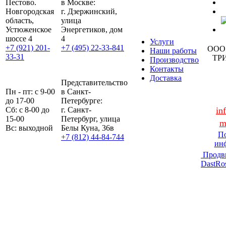
Пестово.
в Москве:
Новгородская
г. Дзержинский,
область,
улица
Устюженское
Энергетиков, дом
шоссе 4
4
Услуги
+7 (921) 201-
+7 (495) 22-33-841
ООО
Наши работы
33-31
ТР
Производство
Контакты
Доставка
Представительство
Пн - пт: с 9-00
в Санкт-
до 17-00
Петербурге:
Сб: с 8-00 до
г. Санкт-
in
15-00
Петербург, улица
m
Вс: выходной
Белы Куна, 36в
По
+7 (812) 44-84-744
ин
Продв
DastRo