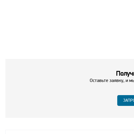
Получи
Оставьте заявку, и м
ЗАПР