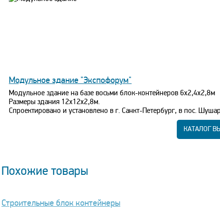
Модульное здание "Экспофорум"
Модульное здание на базе восьми блок-контейнеров 6x2,4x2,8м
Размеры здания 12х12х2,8м.
Спроектировано и установлено в г. Санкт-Петербург, в пос. Шушар
КАТАЛОГ В
Похожие товары
Строительные блок контейнеры