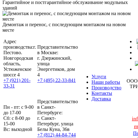
Гарантийное и постгарантийное обслуживание модульных
зданий
Демонтаж и перенос, с последующим монтажом на новом
месте
Адрес
производства:
г.
Представительство
Пестово.
в Москве:
Новгородская
г. Дзержинский,
область,
улица
Устюженское
Энергетиков, дом
шоссе 4
4
Услуги
+7 (921) 201-
+7 (495) 22-33-841
ООО
Наши работы
33-31
ТР
Производство
Контакты
Доставка
Представительство
Пн - пт: с 9-00
в Санкт-
до 17-00
Петербурге:
Сб: с 8-00 до
г. Санкт-
in
15-00
Петербург, улица
m
Вс: выходной
Белы Куна, 36в
По
+7 (812) 44-84-744