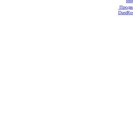
ин
Продв
DastRo