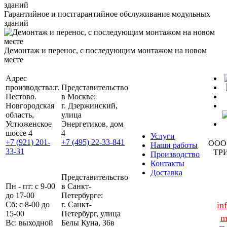
Гарантийное и постгарантийное обслуживание модульных
зданий
Демонтаж и перенос, с последующим монтажом на новом
месте
Адрес
производства:
г.
Представительство
Пестово.
в Москве:
Новгородская
г. Дзержинский,
область,
улица
Устюженское
Энергетиков, дом
шоссе 4
4
Услуги
+7 (921) 201-
+7 (495) 22-33-841
ООО
Наши работы
33-31
ТР
Производство
Контакты
Доставка
Представительство
Пн - пт: с 9-00
в Санкт-
до 17-00
Петербурге:
Сб: с 8-00 до
г. Санкт-
in
15-00
Петербург, улица
m
Вс: выходной
Белы Куна, 36в