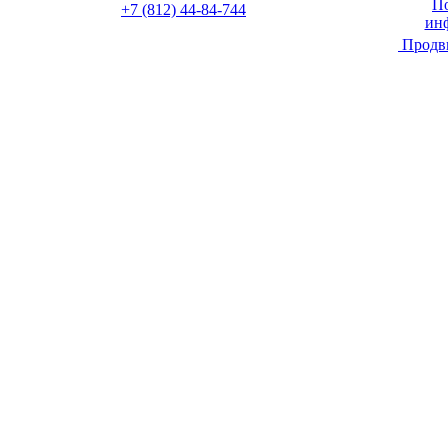
По
+7 (812) 44-84-744
ин
Продв