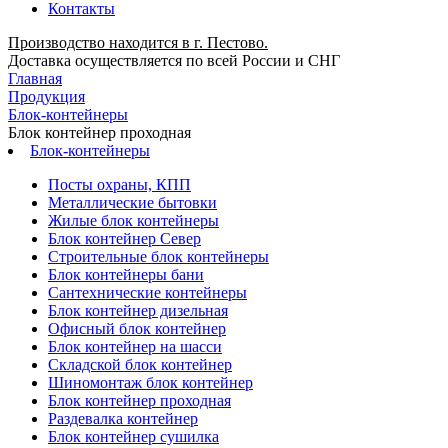
Контакты
Производство находится в г. Пестово.
Доставка осуществляется по всей России и СНГ
Главная
Продукция
Блок-контейнеры
Блок контейнер проходная
Блок-контейнеры
Посты охраны, КПП
Металлические бытовки
Жилые блок контейнеры
Блок контейнер Север
Строительные блок контейнеры
Блок контейнеры бани
Сантехнические контейнеры
Блок контейнер дизельная
Офисный блок контейнер
Блок контейнер на шасси
Складской блок контейнер
Шиномонтаж блок контейнер
Блок контейнер проходная
Раздевалка контейнер
Блок контейнер сушилка