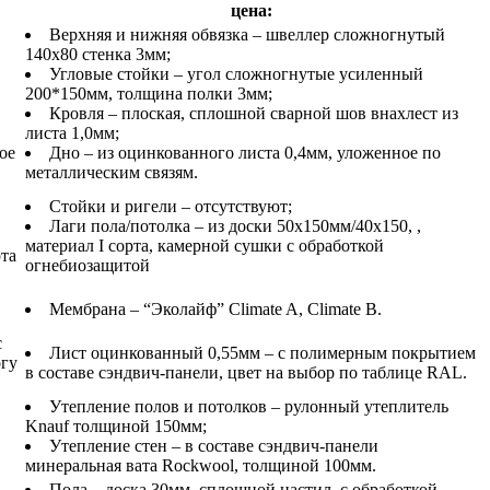
цена:
Верхняя и нижняя обвязка – швеллер сложногнутый
140х80 стенка 3мм;
Угловые стойки – угол сложногнутые усиленный
200*150мм, толщина полки 3мм;
Кровля – плоская, сплошной сварной шов внахлест из
листа 1,0мм;
ое
Дно – из оцинкованного листа 0,4мм, уложенное по
металлическим связям.
Стойки и ригели – отсутствуют;
Лаги пола/потолка – из доски 50х150мм/40х150, ,
материал I сорта, камерной сушки с обработкой
рта
огнебиозащитой
Мембрана – “Эколайф” Climate A, Climate B.
с
Лист оцинкованный 0,55мм – с полимерным покрытием
огу
в составе сэндвич-панели, цвет на выбор по таблице RAL.
Утепление полов и потолков – рулонный утеплитель
Knauf толщиной 150мм;
Утепление стен – в составе сэндвич-панели
минеральная вата Rockwool, толщиной 100мм.
Пола – доска 30мм, сплошной настил, с обработкой