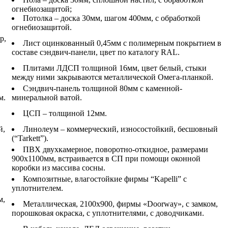
огнебиозащитой;
Потолка – доска 30мм, шагом 400мм, с обработкой
огнебиозащитой.
р,
Лист оцинкованный 0,45мм с полимерным покрытием в
составе сэндвич-панели, цвет по каталогу RAL.
Плитами ЛДСП толщиной 16мм, цвет белый, стыки
между ними закрываются металлической Омега-планкой.
Сэндвич-панель толщиной 80мм с каменной-
м.
минеральной ватой.
ЦСП – толщиной 12мм.
й,
Линолеум – коммерческий, износостойкий, бесшовный
(“Tarkett”).
ПВХ двухкамерное, поворотно-откидное, размерами
900х1100мм, встраивается в СП при помощи оконной
коробки из массива сосны.
Композитные, влагостойкие фирмы “Kapelli” с
уплотнителем.
м,
Металлическая, 2100х900, фирмы «Doorway», с замком,
порошковая окраска, с уплотнителями, с доводчиками.