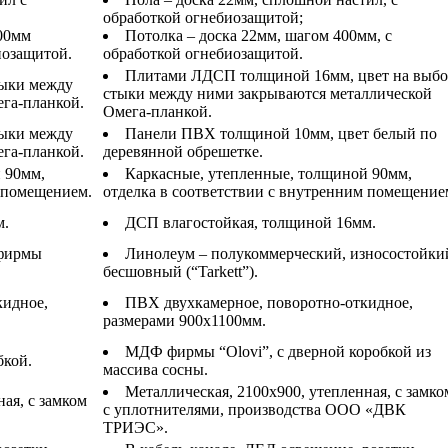
обработкой огнебиозащитой;
400мм
Потолка – доска 22мм, шагом 400мм, с
иозащитой.
обработкой огнебиозащитой.
Плитами ЛДСП толщиной 16мм, цвет на выбо
тыки между
стыки между ними закрываются металлической
га-планкой.
Омега-планкой.
тыки между
Панели ПВХ толщиной 10мм, цвет белый по
га-планкой.
деревянной обрешетке.
 90мм,
Каркасные, утепленные, толщиной 90мм,
м помещением.
отделка в соответствии с внутренним помещение
м.
ДСП влагостойкая, толщиной 16мм.
 фирмы
Линолеум – полукоммерческий, износостойки
бесшовный (“Tarkett”).
кидное,
ПВХ двухкамерное, поворотно-откидное,
размерами 900х1100мм.
МДФ фирмы “Olovi”, с дверной коробкой из
кой.
массива сосны.
Металлическая, 2100х900, утепленная, с замко
ая, с замком
с уплотнителями, производства ООО «ДВК
ТРИЭС».