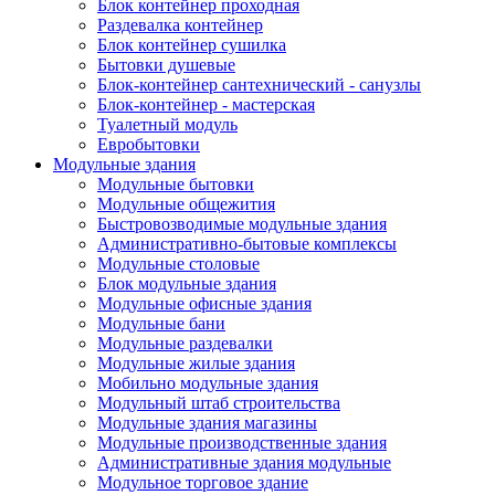
Блок контейнер проходная
Раздевалка контейнер
Блок контейнер сушилка
Бытовки душевые
Блок-контейнер сантехнический - санузлы
Блок-контейнер - мастерская
Туалетный модуль
Евробытовки
Модульные здания
Модульные бытовки
Модульные общежития
Быстровозводимые модульные здания
Административно-бытовые комплексы
Модульные столовые
Блок модульные здания
Модульные офисные здания
Модульные бани
Модульные раздевалки
Модульные жилые здания
Мобильно модульные здания
Модульный штаб строительства
Модульные здания магазины
Модульные производственные здания
Административные здания модульные
Модульное торговое здание