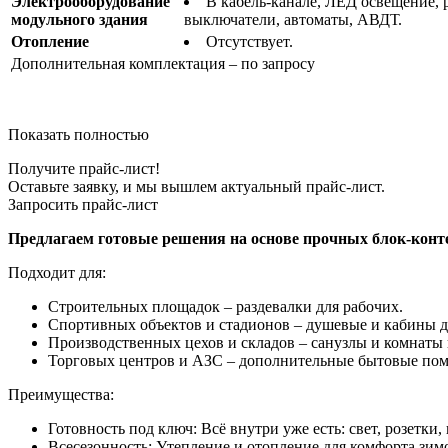
Электрооборудование
В кабель-канале, ЛЕД освещение, 
модульного здания
выключатели, автоматы, АВДТ.
Отопление
Отсутствует.
Дополнительная комплектация – по запросу
Показать полностью
Получите прайс-лист!
Оставьте заявку, и мы вышлем актуальный прайс-лист.
Запросить прайс-лист
Предлагаем готовые решения на основе прочных блок-контейн
Подходит для:
Строительных площадок – раздевалки для рабочих.
Спортивных объектов и стадионов – душевые и кабины д
Производственных цехов и складов – санузлы и комнаты 
Торговых центров и АЗС – дополнительные бытовые по
Преимущества:
Готовность под ключ: Всё внутри уже есть: свет, розетки,
Всесезонность: Утепление и отопление для комфорта зимо