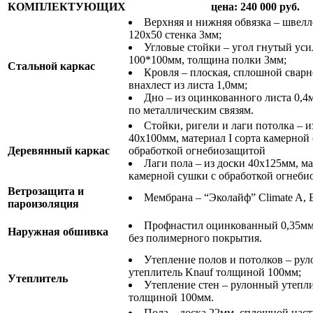
КОМПЛЕКТУЮЩИХ
цена: 240 000 руб.
Верхняя и нижняя обвязка – швел
120х50 стенка 3мм;
Угловые стойки – угол гнутый ус
100*100мм, толщина полки 3мм;
Стальной каркас
Кровля – плоская, сплошной свар
внахлест из листа 1,0мм;
Дно – из оцинкованного листа 0,4
по металлическим связям.
Стойки, ригели и лаги потолка – и
40х100мм, материал I сорта камерной
Деревянный каркас
обработкой огнебиозащитой
Лаги пола – из доски 40х125мм, ма
камерной сушки с обработкой огнеби
Ветрозащита и
Мембрана – “Эколайф” Climate A, E
пароизоляция
Профнастил оцинкованный 0,35мм
Наружная обшивка
без полимерного покрытия.
Утепление полов и потолков – ру
утеплитель Knauf толщиной 100мм;
Утеплитель
Утепление стен – рулонный утепл
толщиной 100мм.
Пола – доска 22мм, сплошной наст