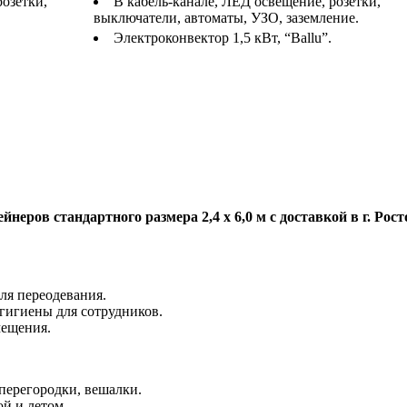
розетки,
В кабель-канале, ЛЕД освещение, розетки,
выключатели, автоматы, УЗО, заземление.
Электроконвектор 1,5 кВт, “Ballu”.
еров стандартного размера 2,4 х 6,0 м с доставкой в г. Рост
ля переодевания.
гигиены для сотрудников.
мещения.
 перегородки, вешалки.
й и летом.