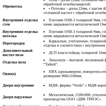
обработкой огнебиозащитой;
Обрешетка
• Потолка – доска 22мм, с шагом 
сплошной настил с обработкой огнеб
Внутренняя отделка
Плитами OSB-3 толщиной 9мм, с
стен
ними закрываются металлической Оме
Внутренняя отделка
Плитами OSB-3 толщиной 9мм, с
потолка
ними закрываются металлической Оме
Каркасные, утепленные, толщиной
Перегородки
отделка в соответствии с внутренни
Дополнительный
ДСП влагостойкая, толщиной 16м
настил пола
Линолеум – бытовой, бесшовный
Отделка пола
“Tarkett”.
ПВХ однокамерное, поворотно-от
Окно(а)
размерами 900х1100мм.
Двери внутренние
МДФ, фирмы “Verdo” с МДФ короб
Металлическая, 2100х900, утепленн
Двери наружные
производства ООО «ДВК ТРИЭС».