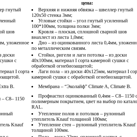
цена:
лер гнутый
Верхняя и нижняя обвязка – швеллер гнутый
120х50 стенка 3мм;
иленный
Угловые стойки – угол гнутый усиленный
100*100мм, толщина полки 3мм;
ной шов
Кровля – плоская, сплошной сварной шов
внахлест из листа 1,0мм;
мм, уложенное
Дно – из оцинкованного листа 0,4мм, уложенн
по металлическим связям.
з доски
Стойки, ригели и лаги потолка – из доски
 сушки с
40х100мм, материал I сорта камерной сушки с
обработкой огнебиозащитой;
териал I сорта
Лаги пола – из доски 40х125мм, материал I со
озащитой.
камерной сушки с обработкой огнебиозащитой.
xtra B.
Мембрана – “Эколайф” Climate A, Climate B.
Профнастил оцинкованный 0,4мм – С8– 1150 
 – С8– 1150
полимерным покрытием, цвет на выбор по катал
RAL.
лонный
Утепление полов и потолков – рулонный
утеплитель Knauf толщиной 100мм;
итель Knauf
Утепление стен – рулонный утеплитель Knauf
толщиной 100мм.
ил с
Пола – доска 22мм, сплошной настил, с