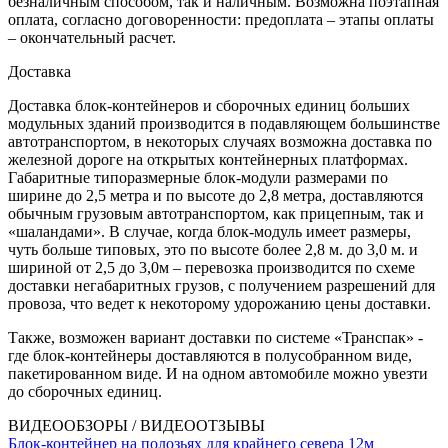
безналичным способом, так и наличным. Возможна поэтапная
оплата, согласно договоренности: предоплата – этапы оплаты
– окончательный расчет.
Доставка
Доставка блок-контейнеров и сборочных единиц больших
модульных зданий производится в подавляющем большинстве
автотранспортом, в некоторых случаях возможна доставка по
железной дороге на открытых контейнерных платформах.
Габаритные типоразмерные блок-модули размерами по
ширине до 2,5 метра и по высоте до 2,8 метра, доставляются
обычным грузовым автотранспортом, как прицепным, так и
«шаландами». В случае, когда блок-модуль имеет размеры,
чуть больше типовых, это по высоте более 2,8 м. до 3,0 м. и
шириной от 2,5 до 3,0м – перевозка производится по схеме
доставки негабаритных грузов, с получением разрешений для
провоза, что ведет к некоторому удорожанию цены доставки.
Также, возможен вариант доставки по системе «Транспак» -
где блок-контейнеры доставляются в полусобранном виде,
пакетированном виде. И на одном автомобиле можно увезти
до сборочных единиц.
ВИДЕООБЗОРЫ / ВИДЕООТЗЫВЫ
Блок-контейнер на полозьях для крайнего севера 12м