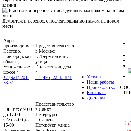
зданий
Демонтаж и перенос, с последующим монтажом на новом
месте
Адрес
производства:
г.
Представительство
Пестово.
в Москве:
Новгородская
г. Дзержинский,
область,
улица
Устюженское
Энергетиков, дом
шоссе 4
4
Услуги
+7 (921) 201-
+7 (495) 22-33-841
Наши работы
33-31
Производство
ООО
Контакты
ТР
Доставка
Представительство
Пн - пт: с 9-00
в Санкт-
до 17-00
Петербурге:
Сб: с 8-00 до
г. Санкт-
in
15-00
Петербург, улица
m
Вс: выходной
Белы Куна, 36в