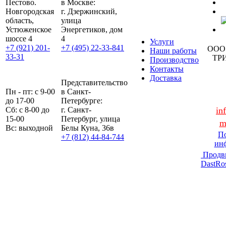
Пестово.
в Москве:
Новгородская
г. Дзержинский,
область,
улица
Устюженское
Энергетиков, дом
шоссе 4
4
Услуги
+7 (921) 201-
+7 (495) 22-33-841
ООО
Наши работы
33-31
ТР
Производство
Контакты
Доставка
Представительство
Пн - пт: с 9-00
в Санкт-
до 17-00
Петербурге:
Сб: с 8-00 до
г. Санкт-
in
15-00
Петербург, улица
m
Вс: выходной
Белы Куна, 36в
По
+7 (812) 44-84-744
ин
Продв
DastRo