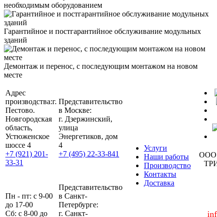
необходимым оборудованием
Гарантийное и постгарантийное обслуживание модульных
зданий
Демонтаж и перенос, с последующим монтажом на новом
месте
Адрес
производства:
г.
Представительство
Пестово.
в Москве:
Новгородская
г. Дзержинский,
область,
улица
Устюженское
Энергетиков, дом
шоссе 4
4
Услуги
+7 (921) 201-
+7 (495) 22-33-841
ООО
Наши работы
33-31
ТР
Производство
Контакты
Доставка
Представительство
Пн - пт: с 9-00
в Санкт-
до 17-00
Петербурге:
Сб: с 8-00 до
г. Санкт-
in