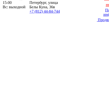
15-00
Петербург, улица
m
Вс: выходной
Белы Куна, 36в
По
+7 (812) 44-84-744
ин
Продв