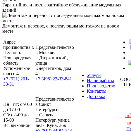
Гарантийное и постгарантийное обслуживание модульных
зданий
Демонтаж и перенос, с последующим монтажом на новом
месте
Адрес
производства:
г.
Представительство
Пестово.
в Москве:
Новгородская
г. Дзержинский,
область,
улица
Устюженское
Энергетиков, дом
шоссе 4
4
Услуги
+7 (921) 201-
+7 (495) 22-33-841
ООО
Наши работы
33-31
ТР
Производство
Контакты
Доставка
Представительство
Пн - пт: с 9-00
в Санкт-
до 17-00
Петербурге:
Сб: с 8-00 до
г. Санкт-
in
15-00
Петербург, улица
m
Вс: выходной
Белы Куна, 36в
По
+7 (812) 44-84-744