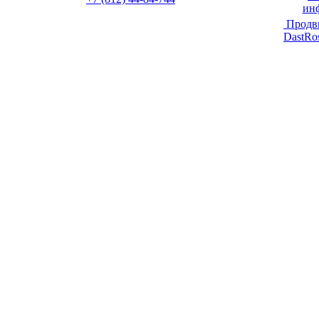
ин
Продв
DastRo