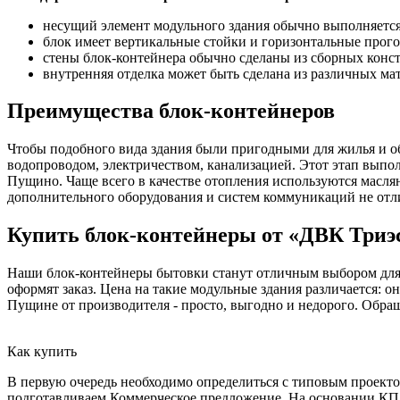
несущий элемент модульного здания обычно выполняется 
блок имеет вертикальные стойки и горизонтальные прог
стены блок-контейнера обычно сделаны из сборных конс
внутренняя отделка может быть сделана из различных мат
Преимущества блок-контейнеров
Чтобы подобного вида здания были пригодными для жилья и о
водопроводом, электричеством, канализацией. Этот этап выполн
Пущино. Чаще всего в качестве отопления используются масля
дополнительного оборудования и систем коммуникаций не отл
Купить блок-контейнеры от «ДВК Триэ
Наши блок-контейнеры бытовки станут отличным выбором для р
оформят заказ. Цена на такие модульные здания различается: 
Пущине от производителя - просто, выгодно и недорого. Обращ
Как купить
В первую очередь необходимо определиться с типовым проектом
подготавливаем Коммерческое предложение. На основании КП о