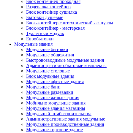
Блок контейнер проходная
Раздевалка контейнер
Блок контейнер сушилка
Бытовки душевые
Блок-контейнер сантехнический - санузлы
Блок-контейнер - мастерская
Туалетный модуль
Евробытовки
Модульные здания
Модульные бытовки
Модульные общежития
Быстровозводимые модульные здания
Административно-бытовые комплексы
Модульные столовые
Блок модульные здания
Модульные офисные здания
Модульные бани
Модульные раздевалки
Модульные жилые здания
Мобильно модульные здания
Модульные здания магазины
Модульный штаб строительства
Административные здания модульные
Модульные производственные здания
Модульное торговое здание