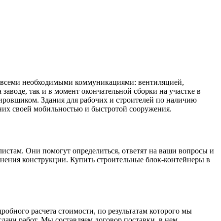
ь всеми необходимыми коммуникациями: вентиляцией,
заводе, так и в момент окончательной сборки на участке в
тировщиком. Здания для рабочих и строителей по наличию
них своей мобильностью и быстротой сооружения.
истам. Они помогут определиться, ответят на ваши вопросы и
олнения конструкции. Купить строительные блок-контейнеры в
робного расчета стоимости, по результатам которого мы
ачи работ. Мы составляем договор поставки, в нем