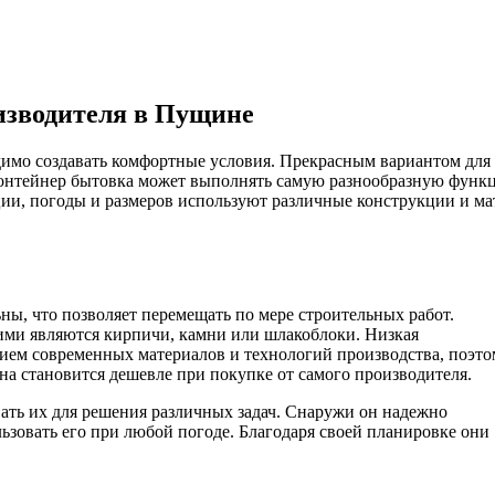
изводителя в Пущине
димо создавать комфортные условия. Прекрасным вариантом для
онтейнер бытовка может выполнять самую разнообразную функц
ции, погоды и размеров используют различные конструкции и ма
ы, что позволяет перемещать по мере строительных работ.
ими являются кирпичи, камни или шлакоблоки. Низкая
нием современных материалов и технологий производства, поэто
а становится дешевле при покупке от самого производителя.
вать их для решения различных задач. Снаружи он надежно
ьзовать его при любой погоде. Благодаря своей планировке они