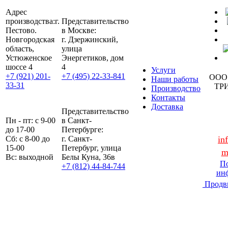
Адрес
производства:
г.
Представительство
Пестово.
в Москве:
Новгородская
г. Дзержинский,
область,
улица
Устюженское
Энергетиков, дом
шоссе 4
4
Услуги
+7 (921) 201-
+7 (495) 22-33-841
ООО
Наши работы
33-31
ТР
Производство
Контакты
Доставка
Представительство
Пн - пт: с 9-00
в Санкт-
до 17-00
Петербурге:
Сб: с 8-00 до
г. Санкт-
in
15-00
Петербург, улица
m
Вс: выходной
Белы Куна, 36в
По
+7 (812) 44-84-744
ин
Продв