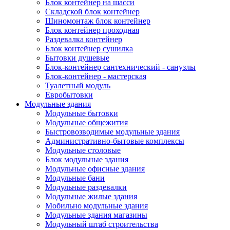
Блок контейнер на шасси
Складской блок контейнер
Шиномонтаж блок контейнер
Блок контейнер проходная
Раздевалка контейнер
Блок контейнер сушилка
Бытовки душевые
Блок-контейнер сантехнический - санузлы
Блок-контейнер - мастерская
Туалетный модуль
Евробытовки
Модульные здания
Модульные бытовки
Модульные общежития
Быстровозводимые модульные здания
Административно-бытовые комплексы
Модульные столовые
Блок модульные здания
Модульные офисные здания
Модульные бани
Модульные раздевалки
Модульные жилые здания
Мобильно модульные здания
Модульные здания магазины
Модульный штаб строительства