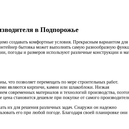
изводителя в Подпорожье
димо создавать комфортные условия. Прекрасным вариантом для
онтейнер бытовка может выполнять самую разнообразную функц
ции, погоды и размеров используют различные конструкции и ма
ы, что позволяет перемещать по мере строительных работ.
ими являются кирпичи, камни или шлакоблоки. Низкая
нием современных материалов и технологий производства, поэто
 цена становится дешевле при покупке от самого производителя
вать их для решения различных задач. Снаружи он надежно
ьзовать его при любой погоде. Благодаря своей планировке они