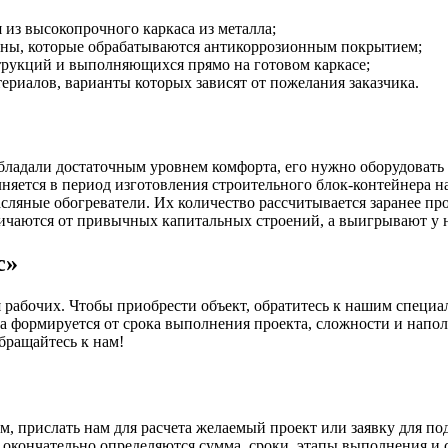
из высокопрочного каркаса из металла;
оны, которые обрабатываются антикоррозионным покрытием;
трукций и выполняющихся прямо на готовом каркасе;
ериалов, варианты которых зависят от пожелания заказчика.
бладали достаточным уровнем комфорта, его нужно оборудоват
яется в период изготовления строительного блок-контейнера на 
асляные обогреватели. Их количество рассчитывается заранее п
ичаются от привычных капитальных строений, а выигрывают у 
с»
абочих. Чтобы приобрести объект, обратитесь к нашим специал
она формируется от срока выполнения проекта, сложности и нап
бращайтесь к нам!
, прислать нам для расчета желаемый проект или заявку для под
кончательно определяются сумма, сроки, этапы выполнения и сд