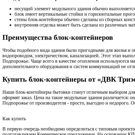
несущий элемент модульного здания обычно выполняется 
блок имеет вертикальные стойки и горизонтальные прог
стены блок-контейнера обычно сделаны из сборных конс
внутренняя отделка может быть сделана из различных мат
Преимущества блок-контейнеров
Чтобы подобного вида здания были пригодными для жилья и о
водопроводом, электричеством, канализацией. Этот этап выполн
Подпорожье. Чаще всего в качестве отопления используются м
дополнительного оборудования и систем коммуникаций не отл
Купить блок-контейнеры от «ДВК Триэ
Наши блок-контейнеры бытовки станут отличным выбором для р
оформят заказ. Цена на такие модульные здания различается: 
Подпорожье от производителя - просто, выгодно и недорого. О
Как купить
В первую очередь необходимо определиться с типовым проектом
подготавливаем Коммерческое предложение. На основании КП о