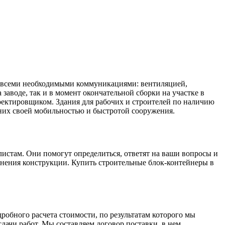
ь всеми необходимыми коммуникациями: вентиляцией,
заводе, так и в момент окончательной сборки на участке в
роектировщиком. Здания для рабочих и строителей по наличию
них своей мобильностью и быстротой сооружения.
истам. Они помогут определиться, ответят на ваши вопросы и
олнения конструкции. Купить строительные блок-контейнеры в
робного расчета стоимости, по результатам которого мы
ачи работ. Мы составляем договор поставки, в нем