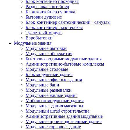
Блок контейнер проходная
Раздевалка контейнер
Блок контейнер сушилка
Бытовки душевые
Блок-контейнер сантехнический - санузлы
Блок-контейнер - мастерская
Туалетный модуль
Евробытовки
Модульные здания
Модульные бытовки
Модульные общежития
Быстровозводимые модульные здания
Административно-бытовые комплексы
Модульные столовые
Блок модульные здания
Модульные офисные здания
Модульные бани
Модульные раздевалки
Модульные жилые здания
Мобильно модульные здания
Модульные здания магазины
Модульный штаб строительства
Административные здания модульные
Модульные производственные здания
Модульное торговое здание