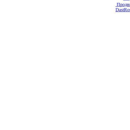
Продв
DastRo