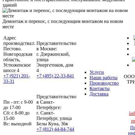
зданий
Демонтаж и перенос, с последующим монтажом на новом
месте
Адрес
производства:
г.
Представительство
Пестово.
в Москве:
Новгородская
г. Дзержинский,
область,
улица
Устюженское
Энергетиков, дом
шоссе 4
4
Услуги
+7 (921) 201-
+7 (495) 22-33-841
ООО
Наши работы
33-31
ТР
Производство
Контакты
Доставка
Представительство
Пн - пт: с 9-00
в Санкт-
до 17-00
Петербурге:
Сб: с 8-00 до
г. Санкт-
in
15-00
Петербург, улица
m
Вс: выходной
Белы Куна, 36в
По
+7 (812) 44-84-744
ин