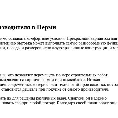
изводителя в Перми
димо создавать комфортные условия. Прекрасным вариантом для
онтейнер бытовка может выполнять самую разнообразную функц
ции, погоды и размеров используют различные конструкции и ма
ы, что позволяет перемещать по мере строительных работ.
ими являются кирпичи, камни или шлакоблоки. Низкая
нием современных материалов и технологий производства, поэто
 становится дешевле при покупке от самого производителя.
вать их для решения различных задач. Снаружи он надежно
ьзовать его при любой погоде. Благодаря своей планировке они