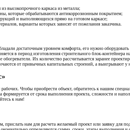
из высокопрочного каркаса из металла;
оны, которые обрабатываются антикоррозионным покрытием;
трукций и выполняющихся прямо на готовом каркасе;
ериалов, варианты которых зависят от пожелания заказчика.
бладали достаточным уровнем комфорта, его нужно оборудоват
яется в период изготовления строительного блок-контейнера на 
е обогреватели. Их количество рассчитывается заранее проекти
ичаются от привычных капитальных строений, а выигрывают у 
с»
абочих. Чтобы приобрести объект, обратитесь к нашим специал
она формируется от срока выполнения проекта, сложности и нап
йтесь к нам!
, прислать нам для расчета желаемый проект или заявку для под
кончательно определяются сумма, сроки, этапы выполнения и сд