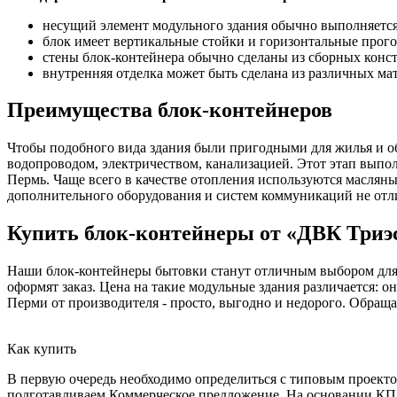
несущий элемент модульного здания обычно выполняется 
блок имеет вертикальные стойки и горизонтальные прог
стены блок-контейнера обычно сделаны из сборных конс
внутренняя отделка может быть сделана из различных мат
Преимущества блок-контейнеров
Чтобы подобного вида здания были пригодными для жилья и о
водопроводом, электричеством, канализацией. Этот этап выполн
Пермь. Чаще всего в качестве отопления используются масляны
дополнительного оборудования и систем коммуникаций не отл
Купить блок-контейнеры от «ДВК Триэ
Наши блок-контейнеры бытовки станут отличным выбором для р
оформят заказ. Цена на такие модульные здания различается: 
Перми от производителя - просто, выгодно и недорого. Обраща
Как купить
В первую очередь необходимо определиться с типовым проектом
подготавливаем Коммерческое предложение. На основании КП о