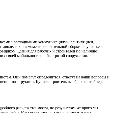
ь всеми необходимыми коммуникациями: вентиляцией,
заводе, так и в момент окончательной сборки на участке в
ровщиком. Здания для рабочих и строителей по наличию
них своей мобильностью и быстротой сооружения.
истам. Они помогут определиться, ответят на ваши вопросы и
олнения конструкции. Купить строительные блок-контейнеры в
робного расчета стоимости, по результатам которого мы
ачи работ. Мы составляем договор поставки, в нем