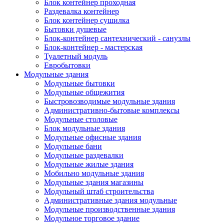
Блок контейнер проходная
Раздевалка контейнер
Блок контейнер сушилка
Бытовки душевые
Блок-контейнер сантехнический - санузлы
Блок-контейнер - мастерская
Туалетный модуль
Евробытовки
Модульные здания
Модульные бытовки
Модульные общежития
Быстровозводимые модульные здания
Административно-бытовые комплексы
Модульные столовые
Блок модульные здания
Модульные офисные здания
Модульные бани
Модульные раздевалки
Модульные жилые здания
Мобильно модульные здания
Модульные здания магазины
Модульный штаб строительства
Административные здания модульные
Модульные производственные здания
Модульное торговое здание