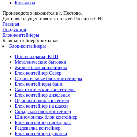
Контакты
Производство находится в г. Пестово.
Доставка осуществляется по всей России и СНГ
Главная
Продукция
Блок-контейнеры
Блок контейнер проходная
Блок-контейнеры
Посты охраны, КПП
Металлические бытовки
Жилые блок контейнеры
Блок контейнер Север
Строительные блок контейнеры
Блок контейнеры бани
Сантехнические контейнеры
Блок контейнер дизельная
Офисный блок контейнер
Блок контейнер на шасси
Складской блок контейнер
Шиномонтаж блок контейнер
Блок контейнер проходная
Раздевалка контейнер
Блок контейнер сушилка