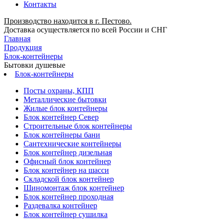
Контакты
Производство находится в г. Пестово.
Доставка осуществляется по всей России и СНГ
Главная
Продукция
Блок-контейнеры
Бытовки душевые
Блок-контейнеры
Посты охраны, КПП
Металлические бытовки
Жилые блок контейнеры
Блок контейнер Север
Строительные блок контейнеры
Блок контейнеры бани
Сантехнические контейнеры
Блок контейнер дизельная
Офисный блок контейнер
Блок контейнер на шасси
Складской блок контейнер
Шиномонтаж блок контейнер
Блок контейнер проходная
Раздевалка контейнер
Блок контейнер сушилка