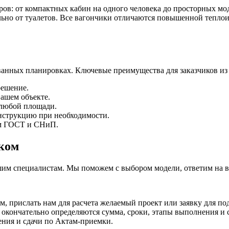
ов: от компактных кабин на одного человека до просторных мо
льно от туалетов. Все вагончики отличаются повышенной теплои
анных планировках. Ключевые преимущества для заказчиков из г
решение.
вашем объекте.
 любой площади.
нструкцию при необходимости.
ям ГОСТ и СНиП.
ком
ашим специалистам. Мы поможем с выбором модели, ответим на в
, прислать нам для расчета желаемый проект или заявку для под
кончательно определяются сумма, сроки, этапы выполнения и сд
ения и сдачи по Актам-приемки.