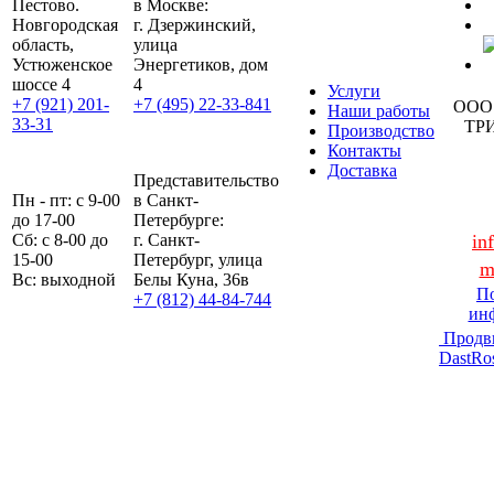
Пестово.
в Москве:
Новгородская
г. Дзержинский,
область,
улица
Устюженское
Энергетиков, дом
шоссе 4
4
Услуги
+7 (921) 201-
+7 (495) 22-33-841
ООО
Наши работы
33-31
ТР
Производство
Контакты
Доставка
Представительство
Пн - пт: с 9-00
в Санкт-
до 17-00
Петербурге:
Сб: с 8-00 до
г. Санкт-
in
15-00
Петербург, улица
m
Вс: выходной
Белы Куна, 36в
По
+7 (812) 44-84-744
ин
Продв
DastRo