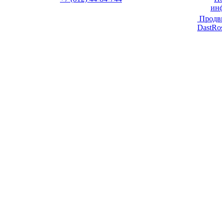
ин
Продв
DastRo