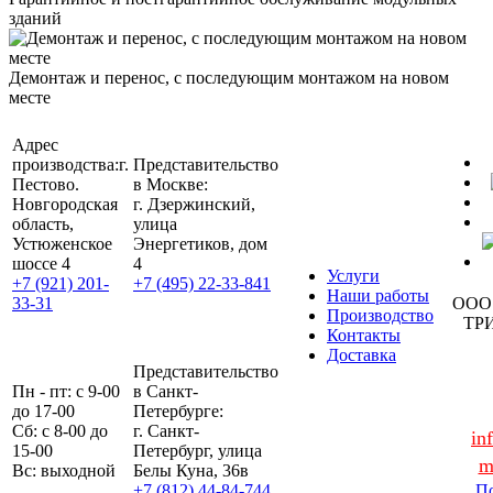
зданий
Демонтаж и перенос, с последующим монтажом на новом
месте
Адрес
производства:
г.
Представительство
Пестово.
в Москве:
Новгородская
г. Дзержинский,
область,
улица
Устюженское
Энергетиков, дом
шоссе 4
4
Услуги
+7 (921) 201-
+7 (495) 22-33-841
Наши работы
33-31
ООО
Производство
ТР
Контакты
Доставка
Представительство
Пн - пт: с 9-00
в Санкт-
до 17-00
Петербурге:
Сб: с 8-00 до
г. Санкт-
in
15-00
Петербург, улица
m
Вс: выходной
Белы Куна, 36в
+7 (812) 44-84-744
По